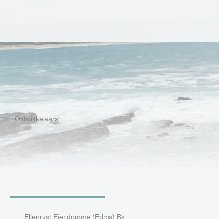
Skip
to
content
Ontwikkelaars
Ellenrust Eiendomme (Edms) Bk