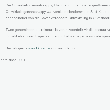
Die Ontwikkelingsmaatskappy, Ellenrust (Edms) Bpk, ’n geaffilieer
Ontwikkelingsmaatskappy wat verskeie eiendomme in Suid-Kaap e
aandeelhouer van die Caves Aftreeoord Ontwikkeling in Oudtshoor
Twee genomineerde direkteure is verantwoordelik vir die bestuur v
Ontwikkelaar word bygestaan deur ‘n bekwame professionele span
Besoek gerus
www.kkf.co.za
vir meer inligting.
ents since 2001: